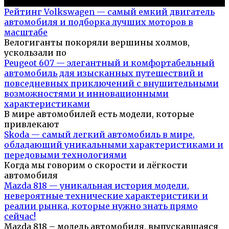
Популярное на сайте
Рейтинг Volkswagen — самый емкий двигатель
автомобиля и подборка лучших моторов в
масштабе
Велогиганты покоряли вершины холмов,
ускользали по
Peugeot 607 — элегантный и комфортабельный
автомобиль для изысканных путешествий и
повседневных приключений с внушительными
возможностями и инновационными
характеристиками
В мире автомобилей есть модели, которые
привлекают
Skoda — самый легкий автомобиль в мире,
обладающий уникальными характеристиками и
передовыми технологиями
Когда мы говорим о скорости и лёгкости
автомобиля
Mazda 818 — уникальная история модели,
невероятные технические характеристики и
реалии рынка, которые нужно знать прямо
сейчас!
Mazda 818 – модель автомобиля, выпускавшаяся