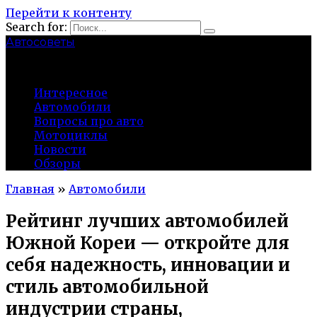
Перейти к контенту
Search for:
Автосоветы
probeg-98.ru
Интересное
Автомобили
Вопросы про авто
Мотоциклы
Новости
Обзоры
Главная
»
Автомобили
Рейтинг лучших автомобилей
Южной Кореи — откройте для
себя надежность, инновации и
стиль автомобильной
индустрии страны,