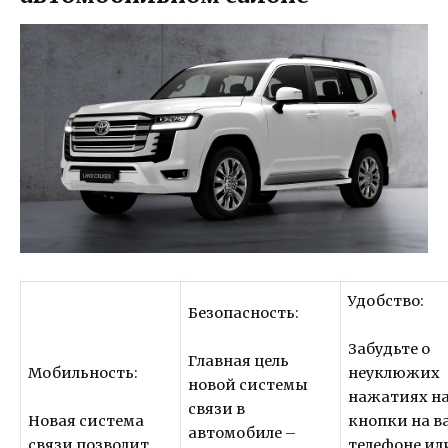
Удобство:
Безопасность:
Забудьте о
Главная цель
Мобильность:
неуклюжих
новой системы
нажатиях н
связи в
Новая система
кнопки на 
автомобиле –
связи позволит
телефоне ил