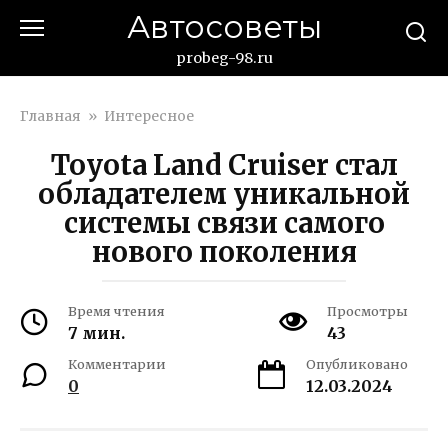
Перейти
Автосоветы
к
контенту
probeg-98.ru
Главная
»
Интересное
Toyota Land Cruiser стал
обладателем уникальной
системы связи самого
нового поколения
Время чтения
Просмотры
7 мин.
43
Комментарии
Опубликовано
0
12.03.2024