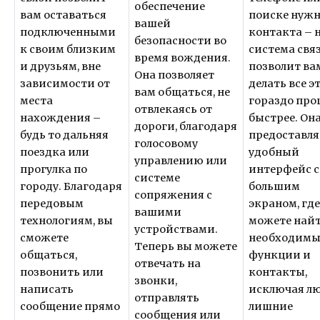
обеспечение
вам оставаться
поиске нужн
вашей
подключенными
контакта – 
безопасности во
к своим близким
система свя
время вождения.
и друзьям, вне
позволит ва
Она позволяет
зависимости от
делать все э
вам общаться, не
места
гораздо про
отвлекаясь от
нахождения –
быстрее. Он
дороги, благодаря
будь то дальняя
предоставля
голосовому
поездка или
удобный
управлению или
прогулка по
интерфейс с
системе
городу. Благодаря
большим
сопряжения с
передовым
экраном, гд
вашими
технологиям, вы
можете найт
устройствами.
сможете
необходимы
Теперь вы можете
общаться,
функции и
отвечать на
позвонить или
контакты,
звонки,
написать
исключая л
отправлять
сообщение прямо
лишние
сообщения или