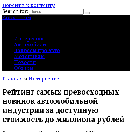
Перейти к контенту
Search for:
Автосоветы
probeg-98.ru
Интересное
Автомобили
Вопросы про авто
Мотоциклы
Новости
Обзоры
Главная
»
Интересное
Рейтинг самых превосходных
новинок автомобильной
индустрии за доступную
стоимость до миллиона рублей