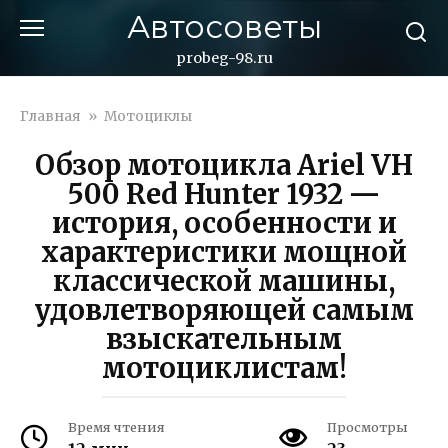
Перейти
Автосоветы
к
контенту
probeg-98.ru
Главная
»
Мотоциклы
Обзор мотоцикла Ariel VH
500 Red Hunter 1932 —
история, особенности и
характеристики мощной
классической машины,
удовлетворяющей самым
взыскательным
мотоциклистам!
Время чтения
Просмотры