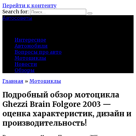
Перейти к контенту
Search for:
Автосоветы
probeg-98.ru
Интересное
Автомобили
Вопросы про авто
Мотоциклы
Новости
Обзоры
Главная
»
Мотоциклы
Подробный обзор мотоцикла
Ghezzi Brain Folgore 2003 —
оценка характеристик, дизайн и
производительность!