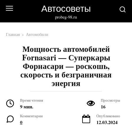
Перейти
Автосоветы
к
контенту
probeg-98.ru
Главная
»
Автомобили
Мощность автомобилей
Fornasari — Суперкары
Форнасари — роскошь,
скорость и безграничная
энергия
Время чтения
Просмотры
9 мин.
16
Комментарии
Опубликовано
0
12.03.2024