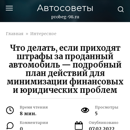
Перейти
Автосоветы
к
контенту
probeg-98.ru
Главная
»
Интересное
Что делать, если приходят
штрафы за проданный
автомобиль — подробный
план действий для
минимизации финансовых
и юридических проблем
Время чтения
Просмотры
8 мин.
5
Комментарии
Опубликовано
0
07.02.2022