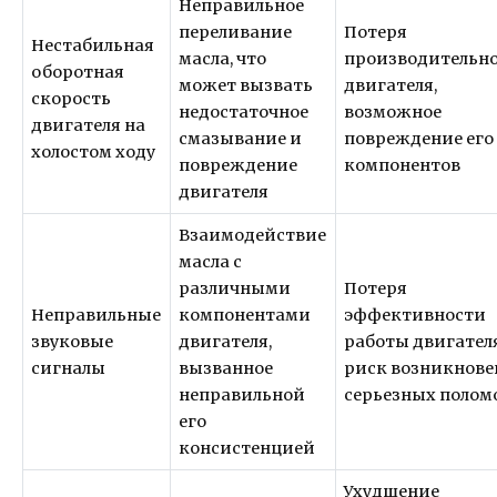
Неправильное
переливание
Потеря
Нестабильная
масла, что
производительн
оборотная
может вызвать
двигателя,
скорость
недостаточное
возможное
двигателя на
смазывание и
повреждение его
холостом ходу
повреждение
компонентов
двигателя
Взаимодействие
масла с
различными
Потеря
Неправильные
компонентами
эффективности
звуковые
двигателя,
работы двигателя
сигналы
вызванное
риск возникнове
неправильной
серьезных полом
его
консистенцией
Ухудшение