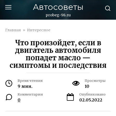
Перейти
Автосоветы
к
контенту
probeg-98.ru
Главная
»
Интересное
Что произойдет, если в
двигатель автомобиля
попадет масло —
симптомы и последствия
Время чтения
Просмотры
9 мин.
10
Комментарии
Опубликовано
0
02.05.2022