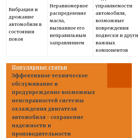
Неравномерное
управляемости
Вибрации и
распределение
автомобиля,
дрожание
масла,
возможные
автомобиля в
вызванное его
повреждения
состоянии
неправильным
подвески и друг
покоя
заправлянием
важных
компонентов
Популярные статьи
Эффективное техническое
обслуживание и
предупреждение возможных
неисправностей системы
охлаждения двигателя
автомобиля - сохранение
надежности и
производительности