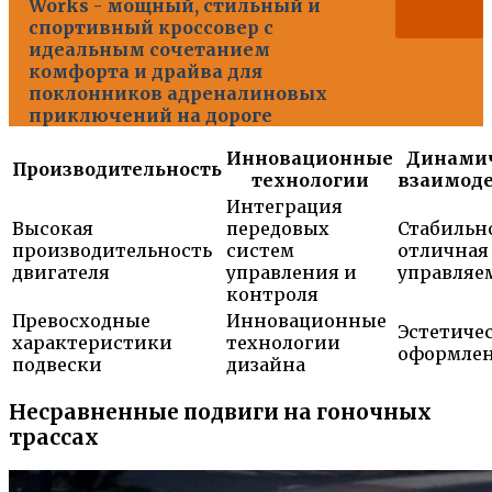
Works - мощный, стильный и
спортивный кроссовер с
идеальным сочетанием
комфорта и драйва для
поклонников адреналиновых
приключений на дороге
Инновационные
Динами
Производительность
технологии
взаимод
Интеграция
Высокая
передовых
Стабильн
производительность
систем
отличная
двигателя
управления и
управляе
контроля
Превосходные
Инновационные
Эстетиче
характеристики
технологии
оформле
подвески
дизайна
Несравненные подвиги на гоночных
трассах