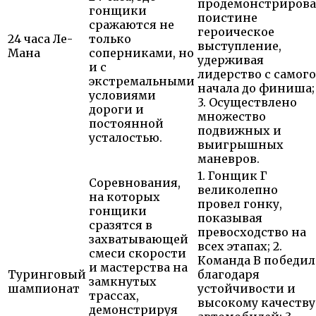
продемонстрирова
гонщики
поистине
сражаются не
героическое
24 часа Ле-
только
выступление,
Мана
соперниками, но
удерживая
и с
лидерство с самого
экстремальными
начала до финиша;
условиями
3. Осуществлено
дороги и
множество
постоянной
подвижных и
усталостью.
выигрышных
маневров.
1. Гонщик Г
Соревнования,
великолепно
на которых
провел гонку,
гонщики
показывая
сразятся в
превосходство на
захватывающей
всех этапах; 2.
смеси ​​скорости
Команда В победил
и мастерства на
Туринговый
благодаря
замкнутых
шампионат
устойчивости и
трассах,
высокому качеству
демонстрируя