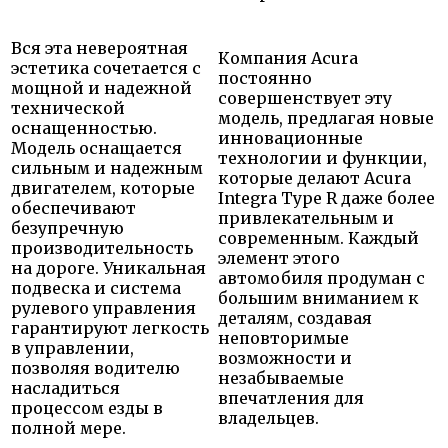
Вся эта невероятная
Компания Acura
эстетика сочетается с
постоянно
мощной и надежной
совершенствует эту
технической
модель, предлагая новые
оснащенностью.
инновационные
Модель оснащается
технологии и функции,
сильным и надежным
которые делают Acura
двигателем, которые
Integra Type R даже более
обеспечивают
привлекательным и
безупречную
современным. Каждый
производительность
элемент этого
на дороге. Уникальная
автомобиля продуман с
подвеска и система
большим вниманием к
рулевого управления
деталям, создавая
гарантируют легкость
неповторимые
в управлении,
возможности и
позволяя водителю
незабываемые
насладиться
впечатления для
процессом езды в
владельцев.
полной мере.