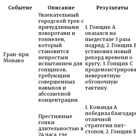
Событие
Описание
Результаты
Увлекательный
городской трек с
причудливыми
1. Гонщик А
поворотами и
оказался на
тоннелем,
пьедестале 3 раза
который
подряд; 2. Гонщик 
становится
установил новый
Гран-при
непростым
рекорд времени о
Монако
испытанием для
кругу; 3. Гонщик С
гонщиков,
продемонстрирова
требующим
невероятную
совершенных
обгоночную
навыков и
тактику.
абсолютной
концентрации.
1. Команда А
победила благодар
Престижные
отличной
гонки
стратегии пит-
длительностью в
стопов; 2. Гонщик 
24 часа, где