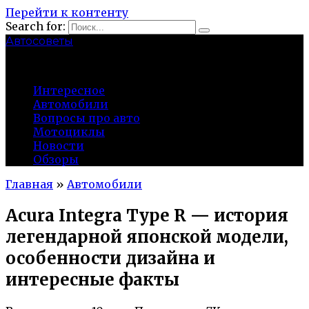
Перейти к контенту
Search for:
Автосоветы
probeg-98.ru
Интересное
Автомобили
Вопросы про авто
Мотоциклы
Новости
Обзоры
Главная
»
Автомобили
Acura Integra Type R — история
легендарной японской модели,
особенности дизайна и
интересные факты