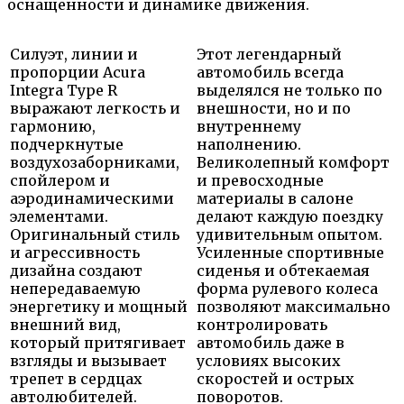
оснащенности и динамике движения.
Силуэт, линии и
Этот легендарный
пропорции Acura
автомобиль всегда
Integra Type R
выделялся не только по
выражают легкость и
внешности, но и по
гармонию,
внутреннему
подчеркнутые
наполнению.
воздухозаборниками,
Великолепный комфорт
спойлером и
и превосходные
аэродинамическими
материалы в салоне
элементами.
делают каждую поездку
Оригинальный стиль
удивительным опытом.
и агрессивность
Усиленные спортивные
дизайна создают
сиденья и обтекаемая
непередаваемую
форма рулевого колеса
энергетику и мощный
позволяют максимально
внешний вид,
контролировать
который притягивает
автомобиль даже в
взгляды и вызывает
условиях высоких
трепет в сердцах
скоростей и острых
автолюбителей.
поворотов.