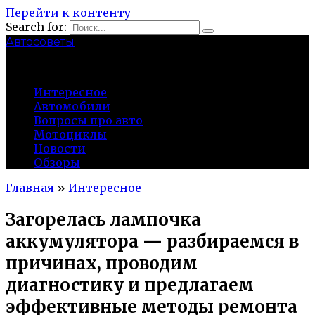
Перейти к контенту
Search for:
Автосоветы
probeg-98.ru
Интересное
Автомобили
Вопросы про авто
Мотоциклы
Новости
Обзоры
Главная
»
Интересное
Загорелась лампочка
аккумулятора — разбираемся в
причинах, проводим
диагностику и предлагаем
эффективные методы ремонта