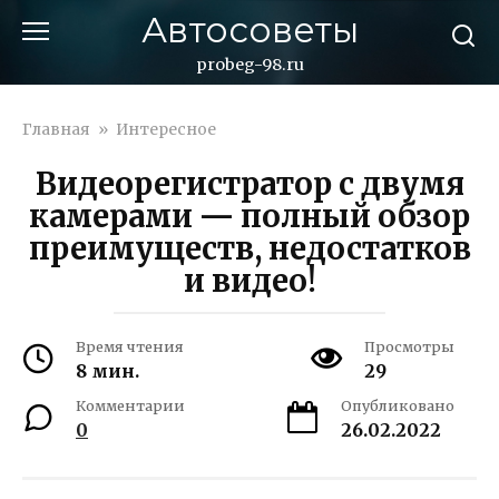
Перейти
Автосоветы
к
контенту
probeg-98.ru
Главная
»
Интересное
Видеорегистратор с двумя
камерами — полный обзор
преимуществ, недостатков
и видео!
Время чтения
Просмотры
8 мин.
29
Комментарии
Опубликовано
0
26.02.2022