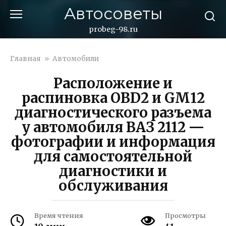
Перейти
Автосоветы
к
контенту
probeg-98.ru
Главная
»
Автомобили
Расположение и
распиновка OBD2 и GM12
диагностического разъема
у автомобиля ВАЗ 2112 —
фотографии и информация
для самостоятельной
диагностики и
обслуживания
Время чтения
Просмотры