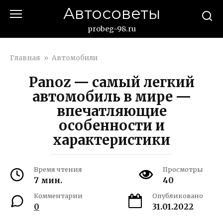
Перейти
Автосоветы
к
контенту
probeg-98.ru
Главная
»
Автомобили
Panoz — самый легкий
автомобиль в мире —
впечатляющие
особенности и
характеристики
Время чтения
Просмотры
7 мин.
40
Комментарии
Опубликовано
0
31.01.2022