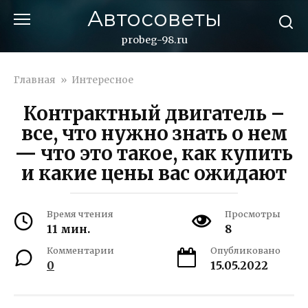
Перейти
Автосоветы
к
контенту
probeg-98.ru
Главная
»
Интересное
Контрактный двигатель –
все, что нужно знать о нем
— что это такое, как купить
и какие цены вас ожидают
Время чтения
Просмотры
11 мин.
8
Комментарии
Опубликовано
0
15.05.2022