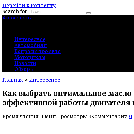
Перейти к контенту
Search for:
Автосоветы
probeg-98.ru
Интересное
Автомобили
Вопросы про авто
Мотоциклы
Новости
Обзоры
Главная
»
Интересное
Как выбрать оптимальное масло 
эффективной работы двигателя 
Время чтения
11 мин.
Просмотры
3
Комментарии
0