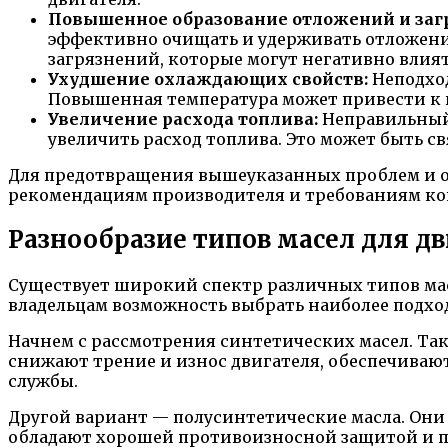
Повышенное образование отложений и заг
эффективно очищать и удерживать отложения
загрязнений, которые могут негативно влият
Ухудшение охлаждающих свойств:
Неподход
Повышенная температура может привести к 
Увеличение расхода топлива:
Неправильный 
увеличить расход топлива. Это может быть с
Для предотвращения вышеуказанных проблем и о
рекомендациям производителя и требованиям ко
Разнообразие типов масел для д
Существует широкий спектр различных типов масе
владельцам возможность выбрать наиболее подхо
Начнем с рассмотрения синтетических масел. Та
снижают трение и износ двигателя, обеспечива
службы.
Другой вариант — полусинтетические масла. Он
обладают хорошей противоизносной защитой и по