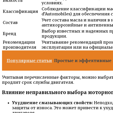
Вязкость
условиях.
Соблюдение классификации масла 
Классификация
d’Automobiles) для обеспечени
Учет состава масла и наличия 
Состав
антикоррозийные и антипенны
Выбор известных и надежных п
Бренд
продукции.
Рекомендации
Учитывание рекомендаций произ
производителя
эксплуатации или на официальн
Популярные статьи
Простые и эффективные м
Учитывая перечисленные факторы, можно выбрать
продлит срок службы двигателя.
Влияние неправильного выбора моторног
Ухудшение смазывающих свойств:
Неподход
защиты от износа. Это может привести к уху
двигателя.