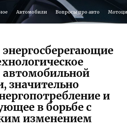
ное
Автомобили
Вопросы про авто
Мотоц
 энергосберегающие
хнологическое
 автомобильной
, значительно
нергопотребление и
ющее в борьбе с
ким изменением