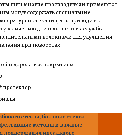
боты шин многие производители применяют
ины могут содержать специальные
мпературой стекания, что приводит к
 увеличению длительности их службы.
ополнительными волокнами для улучшения
вления при поворотах.
ной и дорожным покрытием
ю
й протектор
ериалы
бового стекла, боковых стекол
эффективные методы и важные
ля поддержания идеального