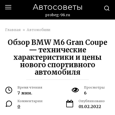
Перейти
Автосоветы
к
контенту
probeg-98.ru
Главная
»
Автомобили
Обзор BMW M6 Gran Coupe
— технические
характеристики и цены
нового спортивного
автомобиля
Время чтения
Просмотры
7 мин.
6
Комментарии
Опубликовано
0
01.02.2022