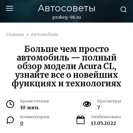
Перейти
Автосоветы
к
контенту
probeg-98.ru
Главная
»
Автомобили
Больше чем просто
автомобиль — полный
обзор модели Acura CL,
узнайте все о новейших
функциях и технологиях
Время чтения
Просмотры
10 мин.
7
Комментарии
Опубликовано
0
13.05.2022