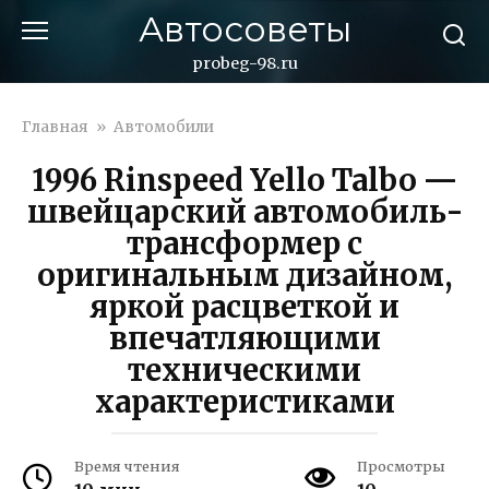
Перейти
Автосоветы
к
контенту
probeg-98.ru
Главная
»
Автомобили
1996 Rinspeed Yello Talbo —
швейцарский автомобиль-
трансформер с
оригинальным дизайном,
яркой расцветкой и
впечатляющими
техническими
характеристиками
Время чтения
Просмотры