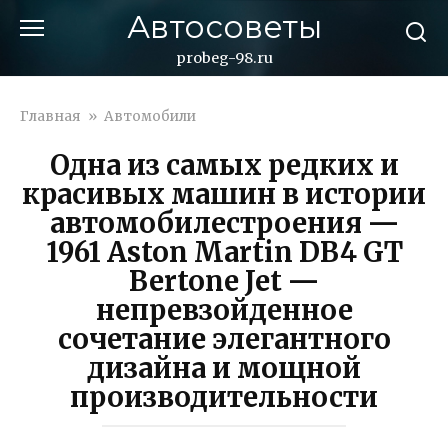
Перейти
Автосоветы
к
контенту
probeg-98.ru
Главная
»
Автомобили
Одна из самых редких и
красивых машин в истории
автомобилестроения —
1961 Aston Martin DB4 GT
Bertone Jet —
непревзойденное
сочетание элегантного
дизайна и мощной
производительности